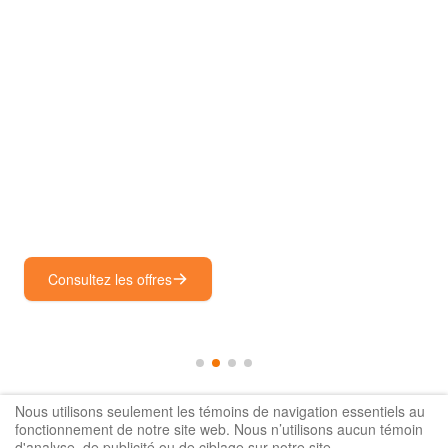
Jouez plus, payez
moins
Économisez grâce à nos offres de dernière minute sur les
parcours les plus populaires de la province.
Consultez les offres
Nous utilisons seulement les témoins de navigation essentiels au
fonctionnement de notre site web. Nous n’utilisons aucun témoin
Recherche par région
d'analyse, de publicité ou de ciblage sur notre site.